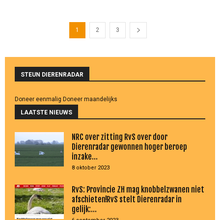
1
2
3
STEUN DIERENRADAR
Doneer eenmalig
Doneer maandelijks
LAATSTE NIEUWS
NRC over zitting RvS over door
Dierenradar gewonnen hoger beroep
inzake...
8 oktober 2023
RvS: Provincie ZH mag knobbelzwanen niet
afschieten!RvS stelt Dierenradar in
gelijk:...