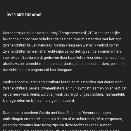
OVER DIERENRADAR
Dierenarts/jurist Saskia Van Rooy (Krimpenerwaard, ZH) kreeg landelijke
bekendheid door haar schokkende beelden over misstanden met het zgn.
zwanendriften bij EenVandaag. Saskia kreeg een wettelijk verbod op het
zwanendriften en een strafrechtelijke veroordeling van de zwanendrifters
voor elkaar. Saskia wordt gedreven door haar liefde voor dieren en door haar
afschuw voor onrecht met dieren dat dankzij falende bestuurders, politie en
toezichthouders ongemoeid kan doorgaan.
Saskia spoort al jarenlang strafbare feiten en misstanden met dieren door
zwanendrifters, jagers, zwanenhaters en hun sympathisanten op en legt dat
op camera vast. Hierbij wordt zij vaak bedreigd, uitgescholden, mishandeld,
klem gereden en bij haar huis geïntimideerd.
Daarnaast procedeert Saskia met haar Stichting Dierenradar tegen
ontheffingen en vrijstellingen om dieren af te schieten en/of te vergassen,
waarvoor donaties hard nodig zijn om deze rechtszaken te kunnen