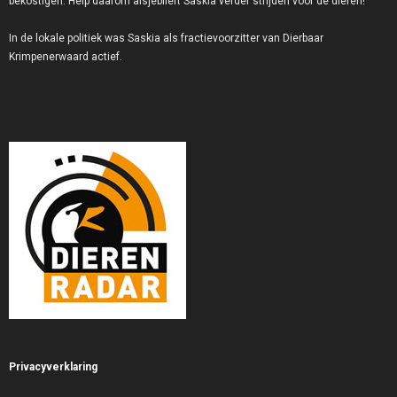
bekostigen. Help daarom alsjeblieft Saskia verder strijden voor de dieren!
In de lokale politiek was Saskia als fractievoorzitter van Dierbaar
Krimpenerwaard actief.
Privacyverklaring