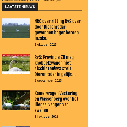
LAATSTE NIEUWS
NRC over zitting RvS over
door Dierenradar
gewonnen hoger beroep
inzake...
8 oktober 2023
RvS: Provincie ZH mag
knobbelzwanen niet
afschieten!RvS stelt
Dierenradar in gelijk:...
6 september 2023
Kamervragen Vestering
en Wassenberg over het
illegaal vangen van
zwanen
11 oktober 2021