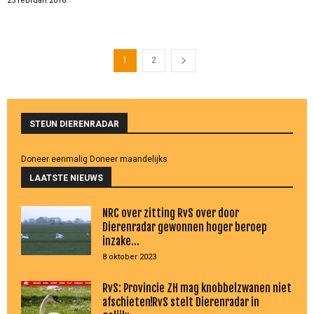
25 februari 2016
1
2
STEUN DIERENRADAR
Doneer eenmalig
Doneer maandelijks
LAATSTE NIEUWS
NRC over zitting RvS over door
Dierenradar gewonnen hoger beroep
inzake...
8 oktober 2023
RvS: Provincie ZH mag knobbelzwanen niet
afschieten!RvS stelt Dierenradar in