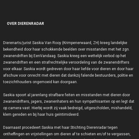
OVER DIERENRADAR
Dierenarts/jurist Saskia Van Rooy (Krimpenerwaard, ZH) kreeg landelijke
bekendheid door haar schokkende beelden over misstanden met het zgn.
zwanendriften bij EenVandaag. Saskia kreeg een wettelijk verbod op het
zwanendriften en een strafrechtelijke veroordeling van de zwanendrifters
voor elkaar. Saskia wordt gedreven door haar liefde voor dieren en door haar
afschuw voor onrecht met dieren dat dankzij falende bestuurders, politie en
toezichthouders ongemoeid kan doorgaan.
Saskia spoort al jarenlang strafbare feiten en misstanden met dieren door
zwanendrifters, jagers, zwanenhaters en hun sympathisanten op en legt dat
op camera vast. Hierbij wordt zij vaak bedreigd, uitgescholden, mishandeld,
klem gereden en bij haar huis geïntimideerd.
Daarnaast procedeert Saskia met haar Stichting Dierenradar tegen
ontheffingen en vrijstellingen om dieren af te schieten en/of te vergassen,