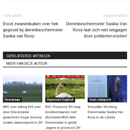
Vorig artikel
Volgend artikel
Dood zwanenkuiken over hek
Dierenbeschermster Saskia Van
gegooid bij dierenbeschermster
Rooy laat zich niet wegjagen
Saskia van Rooy
door polderterroristen!
GERELATEERDE ARTIKELEN
MEER VAN DEZE AUTEUR
Homepage
Algemeen Dagblad
Geen categorie
NRC over zitting RvS over
RvS: Provincie ZH mag
Voorzitter Stichting
door Dierenradar
knobbelzwanen niet
Dierenradar Saskia Van
gewonnen hoger beroep
afschieten!RvS stelt
Rooy in de Libelle
inzake zwanenjacht in ZH
Dierenradar in gelijk:
Jagers in provincie ZH