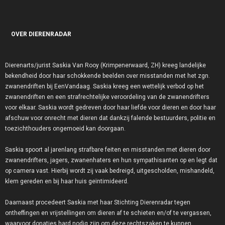
OVER DIERENRADAR
Dierenarts/jurist Saskia Van Rooy (Krimpenerwaard, ZH) kreeg landelijke
bekendheid door haar schokkende beelden over misstanden met het zgn.
zwanendriften bij EenVandaag. Saskia kreeg een wettelijk verbod op het
zwanendriften en een strafrechtelijke veroordeling van de zwanendrifters
voor elkaar. Saskia wordt gedreven door haar liefde voor dieren en door haar
afschuw voor onrecht met dieren dat dankzij falende bestuurders, politie en
toezichthouders ongemoeid kan doorgaan.
Saskia spoort al jarenlang strafbare feiten en misstanden met dieren door
zwanendrifters, jagers, zwanenhaters en hun sympathisanten op en legt dat
op camera vast. Hierbij wordt zij vaak bedreigd, uitgescholden, mishandeld,
klem gereden en bij haar huis geïntimideerd.
Daarnaast procedeert Saskia met haar Stichting Dierenradar tegen
ontheffingen en vrijstellingen om dieren af te schieten en/of te vergassen,
waarvoor donaties hard nodig zijn om deze rechtszaken te kunnen