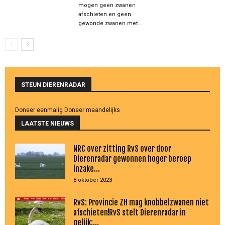
mogen geen zwanen
afschieten en geen
gewonde zwanen met...
STEUN DIERENRADAR
Doneer eenmalig
Doneer maandelijks
LAATSTE NIEUWS
NRC over zitting RvS over door
Dierenradar gewonnen hoger beroep
inzake...
8 oktober 2023
RvS: Provincie ZH mag knobbelzwanen niet
afschieten!RvS stelt Dierenradar in
gelijk:...