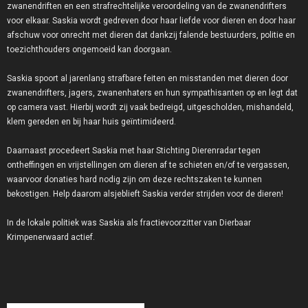
zwanendriften en een strafrechtelijke veroordeling van de zwanendrifters
voor elkaar. Saskia wordt gedreven door haar liefde voor dieren en door haar
afschuw voor onrecht met dieren dat dankzij falende bestuurders, politie en
toezichthouders ongemoeid kan doorgaan.
Saskia spoort al jarenlang strafbare feiten en misstanden met dieren door
zwanendrifters, jagers, zwanenhaters en hun sympathisanten op en legt dat
op camera vast. Hierbij wordt zij vaak bedreigd, uitgescholden, mishandeld,
klem gereden en bij haar huis geïntimideerd.
Daarnaast procedeert Saskia met haar Stichting Dierenradar tegen
ontheffingen en vrijstellingen om dieren af te schieten en/of te vergassen,
waarvoor donaties hard nodig zijn om deze rechtszaken te kunnen
bekostigen. Help daarom alsjeblieft Saskia verder strijden voor de dieren!
In de lokale politiek was Saskia als fractievoorzitter van Dierbaar
Krimpenerwaard actief.