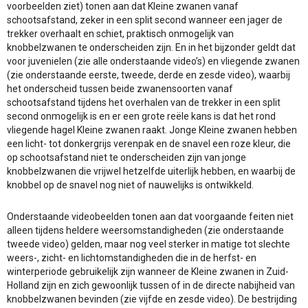
voorbeelden ziet) tonen aan dat Kleine zwanen vanaf
schootsafstand, zeker in een split second wanneer een jager de
trekker overhaalt en schiet, praktisch onmogelijk van
knobbelzwanen te onderscheiden zijn. En in het bijzonder geldt dat
voor juvenielen (zie alle onderstaande video’s) en vliegende zwanen
(zie onderstaande eerste, tweede, derde en zesde video), waarbij
het onderscheid tussen beide zwanensoorten vanaf
schootsafstand tijdens het overhalen van de trekker in een split
second onmogelijk is en er een grote reële kans is dat het rond
vliegende hagel Kleine zwanen raakt. Jonge Kleine zwanen hebben
een licht- tot donkergrijs verenpak en de snavel een roze kleur, die
op schootsafstand niet te onderscheiden zijn van jonge
knobbelzwanen die vrijwel hetzelfde uiterlijk hebben, en waarbij de
knobbel op de snavel nog niet of nauwelijks is ontwikkeld.
Onderstaande videobeelden tonen aan dat voorgaande feiten niet
alleen tijdens heldere weersomstandigheden (zie onderstaande
tweede video) gelden, maar nog veel sterker in matige tot slechte
weers-, zicht- en lichtomstandigheden die in de herfst- en
winterperiode gebruikelijk zijn wanneer de Kleine zwanen in Zuid-
Holland zijn en zich gewoonlijk tussen of in de directe nabijheid van
knobbelzwanen bevinden (zie vijfde en zesde video). De bestrijding