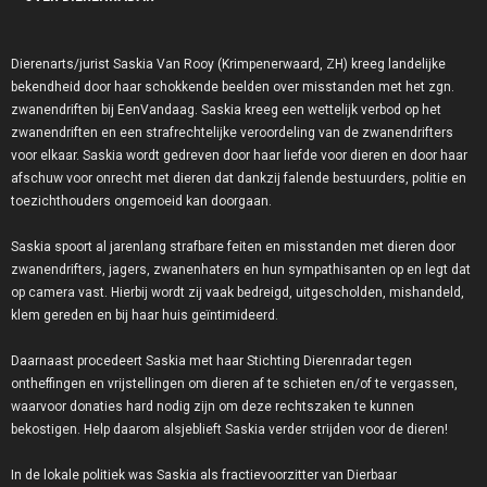
Dierenarts/jurist Saskia Van Rooy (Krimpenerwaard, ZH) kreeg landelijke
bekendheid door haar schokkende beelden over misstanden met het zgn.
zwanendriften bij EenVandaag. Saskia kreeg een wettelijk verbod op het
zwanendriften en een strafrechtelijke veroordeling van de zwanendrifters
voor elkaar. Saskia wordt gedreven door haar liefde voor dieren en door haar
afschuw voor onrecht met dieren dat dankzij falende bestuurders, politie en
toezichthouders ongemoeid kan doorgaan.
Saskia spoort al jarenlang strafbare feiten en misstanden met dieren door
zwanendrifters, jagers, zwanenhaters en hun sympathisanten op en legt dat
op camera vast. Hierbij wordt zij vaak bedreigd, uitgescholden, mishandeld,
klem gereden en bij haar huis geïntimideerd.
Daarnaast procedeert Saskia met haar Stichting Dierenradar tegen
ontheffingen en vrijstellingen om dieren af te schieten en/of te vergassen,
waarvoor donaties hard nodig zijn om deze rechtszaken te kunnen
bekostigen. Help daarom alsjeblieft Saskia verder strijden voor de dieren!
In de lokale politiek was Saskia als fractievoorzitter van Dierbaar