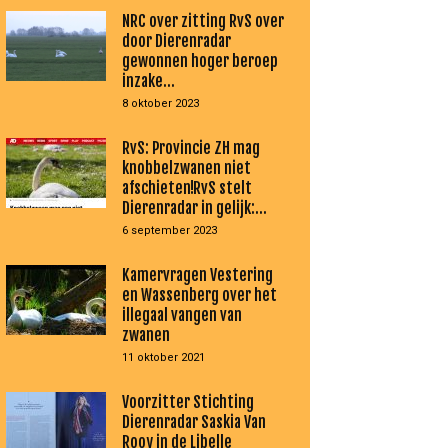
NRC over zitting RvS over
door Dierenradar
gewonnen hoger beroep
inzake...
8 oktober 2023
RvS: Provincie ZH mag
knobbelzwanen niet
afschieten!RvS stelt
Dierenradar in gelijk:...
6 september 2023
Kamervragen Vestering
en Wassenberg over het
illegaal vangen van
zwanen
11 oktober 2021
Voorzitter Stichting
Dierenradar Saskia Van
Rooy in de Libelle