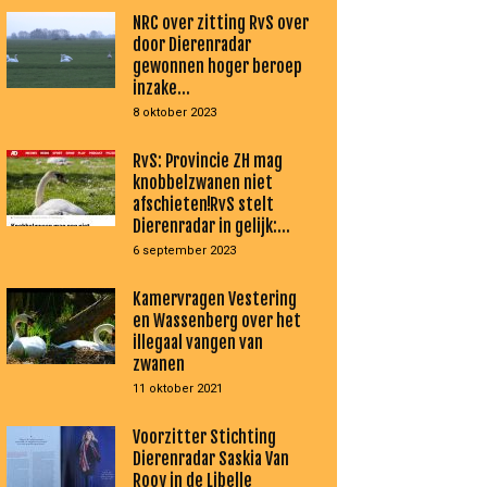
NRC over zitting RvS over
door Dierenradar
gewonnen hoger beroep
inzake...
8 oktober 2023
RvS: Provincie ZH mag
knobbelzwanen niet
afschieten!RvS stelt
Dierenradar in gelijk:...
6 september 2023
Kamervragen Vestering
en Wassenberg over het
illegaal vangen van
zwanen
11 oktober 2021
Voorzitter Stichting
Dierenradar Saskia Van
Rooy in de Libelle