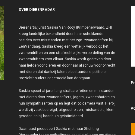
OVER DIERENRADAR
Dierenarts/jurist Saskia Van Rooy (Krimpenerwaard, ZH)
kreeg landelijke bekendheid door haar schokkende
beelden over misstanden met het zgn. zwanendriften bij
EenVandaag. Saskia kreeg een wettelijk verbod op het
zwanendriften en een strafrechtelijke veroordeling van de
zwanendrifters voor elkaar. Saskia wordt gedreven door
haar liefde voor dieren en door haar afschuw voor onrecht
met dieren dat dankzij falende bestuurders, politie en
toezichthouders ongemoeid kan doorgaan.
Pr
Saskia spoort al jarenlang strafbare feiten en misstanden
met dieren door zwanendrifters, jagers, zwanenhaters en
hun sympathisanten op en legt dat op camera vast. Hierbij
V
wordt zij vaak bedreigd, uitgescholden, mishandeld, klem
gereden en bij haar huis geïntimideerd.
Daarnaast procedeert Saskia met haar Stichting