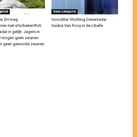
gblad
Geen categorie
cie ZH mag
Voorzitter Stichting Dierenradar
en niet afschieten!RvS
Saskia Van Rooy in de Libelle
adar in gelijk: Jagers in
ZH mogen geen zwanen
 en geen gewonde zwanen