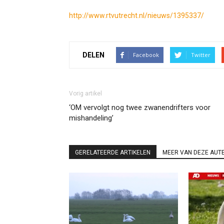
http://www.rtvutrecht.nl/nieuws/1395337/
DELEN
Facebook
Twitter
Vorig artikel
‘OM vervolgt nog twee zwanendrifters voor
mishandeling’
GERELATEERDE ARTIKELEN
MEER VAN DEZE AUT