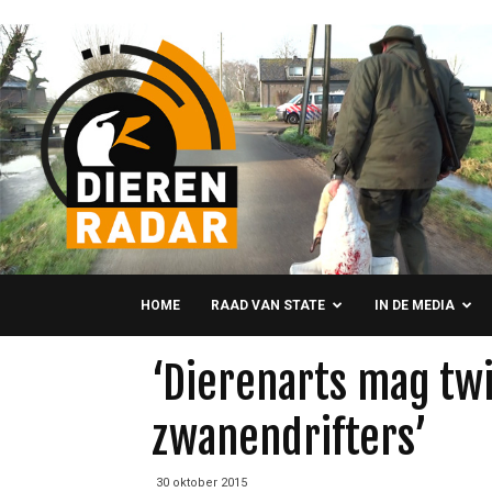
HOME
RAAD VAN STATE
IN DE MEDIA
‘Dierenarts mag tw
zwanendrifters’
30 oktober 2015