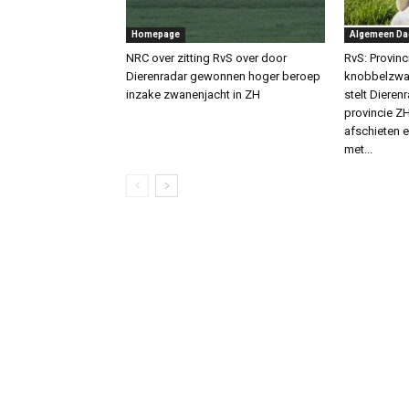
Homepage
Algemeen Da
NRC over zitting RvS over door
RvS: Provin
Dierenradar gewonnen hoger beroep
knobbelzwan
inzake zwanenjacht in ZH
stelt Dierenr
provincie 
afschieten
met...