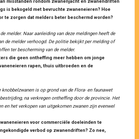
r van misstanden rondom zwanenjacht en zwanendriften
langs is bekogeld met bevruchte zwaneneieren? Hoe
voor te zorgen dat melders beter beschermd worden?
j de melder. Naar aanleiding van deze meldingen heeft de
n de melder verhoogd. De politie bekijkt per melding of
ffen ter bescherming van de melder.
fters die geen ontheffing meer hebben om jonge
waneneieren rapen, thuis uitbroeden en de
de knobbelzwanen is op grond van de Flora- en faunawet
estrijding, na verkregen ontheffing door de provincie. Het
ren en het verkopen van uitgekomen zwanen zijn evenwel
 zwaneneieren voor commerciële doeleinden te
angekondigde verbod op zwanendriften? Zo nee,