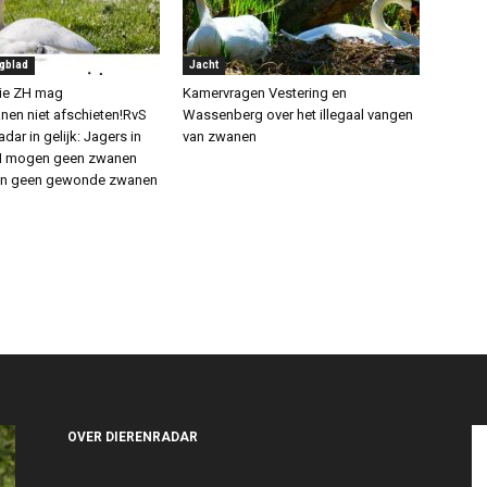
gblad
Jacht
cie ZH mag
Kamervragen Vestering en
en niet afschieten!RvS
Wassenberg over het illegaal vangen
adar in gelijk: Jagers in
van zwanen
ZH mogen geen zwanen
 en geen gewonde zwanen
OVER DIERENRADAR