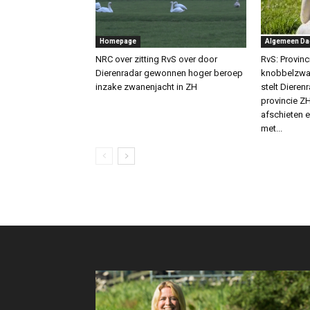
Homepage
Algemeen Da
NRC over zitting RvS over door
RvS: Provin
Dierenradar gewonnen hoger beroep
knobbelzwan
inzake zwanenjacht in ZH
stelt Dierenr
provincie 
afschieten
met...