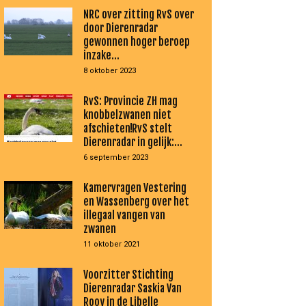
NRC over zitting RvS over
door Dierenradar
gewonnen hoger beroep
inzake...
8 oktober 2023
RvS: Provincie ZH mag
knobbelzwanen niet
afschieten!RvS stelt
Dierenradar in gelijk:...
6 september 2023
Kamervragen Vestering
en Wassenberg over het
illegaal vangen van
zwanen
11 oktober 2021
Voorzitter Stichting
Dierenradar Saskia Van
Rooy in de Libelle