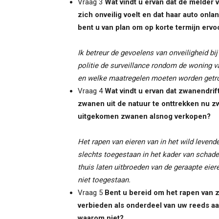
Vraag 3
Wat vindt u ervan dat de melde
zich onveilig voelt en dat haar auto on
bent u van plan om op korte termijn er
Ik betreur de gevoelens van onveiligheid bi
politie de surveillance rondom de woning va
en welke maatregelen moeten worden getro
Vraag 4
Wat vindt u ervan dat zwanendri
zwanen uit de natuur te onttrekken nu z
uitgekomen zwanen alsnog verkopen?
Het rapen van eieren van in het wild leven
slechts toegestaan in het kader van schadeb
thuis laten uitbroeden van de geraapte eie
niet toegestaan.
Vraag 5
Bent u bereid om het rapen van
verbieden als onderdeel van uw reeds a
waarom niet?