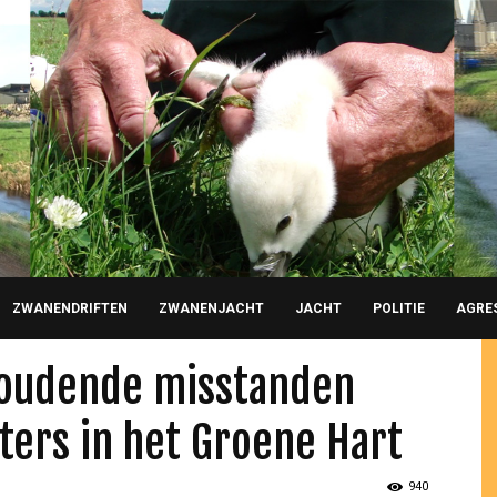
ZWANENDRIFTEN
ZWANENJACHT
JACHT
POLITIE
AGRE
oudende misstanden
ers in het Groene Hart
940