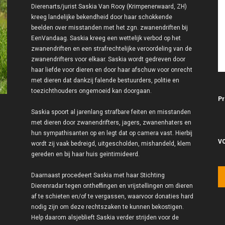
Dierenarts/jurist Saskia Van Rooy (Krimpenerwaard, ZH)
kreeg landelijke bekendheid door haar schokkende
beelden over misstanden met het zgn. zwanendriften bij
EenVandaag. Saskia kreeg een wettelijk verbod op het
zwanendriften en een strafrechtelijke veroordeling van de
zwanendrifters voor elkaar. Saskia wordt gedreven door
haar liefde voor dieren en door haar afschuw voor onrecht
met dieren dat dankzij falende bestuurders, politie en
toezichthouders ongemoeid kan doorgaan.
Pr
Saskia spoort al jarenlang strafbare feiten en misstanden
met dieren door zwanendrifters, jagers, zwanenhaters en
hun sympathisanten op en legt dat op camera vast. Hierbij
V
wordt zij vaak bedreigd, uitgescholden, mishandeld, klem
gereden en bij haar huis geïntimideerd.
Daarnaast procedeert Saskia met haar Stichting
Dierenradar tegen ontheffingen en vrijstellingen om dieren
af te schieten en/of te vergassen, waarvoor donaties hard
nodig zijn om deze rechtszaken te kunnen bekostigen.
Help daarom alsjeblieft Saskia verder strijden voor de