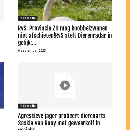
In de media
RvS: Provincie ZH mag knobbelzwanen
niet afschieten!RvS stelt Dierenradar in
gelijk:...
6 september 2023
In de media
Agressieve jager probeert dierenarts
Saskia van Rooy met geweerkolf in