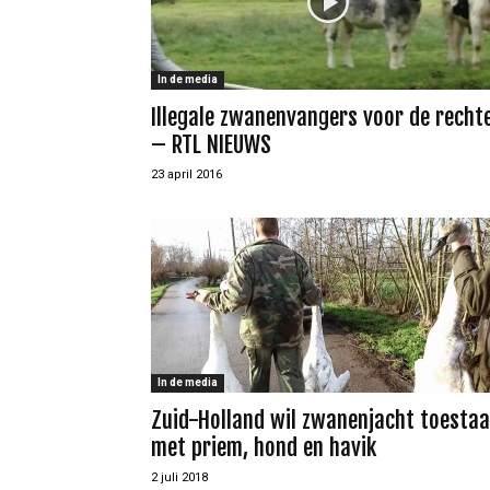
In de media
Illegale zwanenvangers voor de recht
– RTL NIEUWS
23 april 2016
In de media
Zuid-Holland wil zwanenjacht toesta
met priem, hond en havik
2 juli 2018