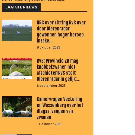
LAATSTE NIEUWS
NRC over zitting RvS over
door Dierenradar
gewonnen hoger beroep
inzake...
8 oktober 2023
RvS: Provincie ZH mag
knobbelzwanen niet
afschieten!RvS stelt
Dierenradar in gelijk:...
6 september 2023
Kamervragen Vestering
en Wassenberg over het
illegaal vangen van
zwanen
11 oktober 2021