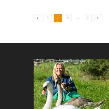
...
1
2
3
9