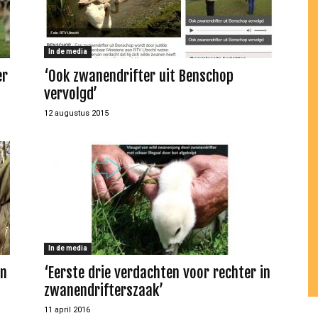
In de media
er
‘Ook zwanendrifter uit Benschop
vervolgd’
12 augustus 2015
In de media
an
‘Eerste drie verdachten voor rechter in
zwanendrifterszaak’
11 april 2016