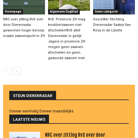
Homepage
Algemeen Dagblad
Geen categorie
NRC over zitting RvS over
RvS: Provincie ZH mag
Voorzitter Stichting
door Dierenradar
knobbelzwanen niet
Dierenradar Saskia Van
gewonnen hoger beroep
afschieten!RvS stelt
Rooy in de Libelle
inzake zwanenjacht in ZH
Dierenradar in gelijk:
Jagers in provincie ZH
mogen geen zwanen
afschieten en geen
gewonde zwanen met...
STEUN DIERENRADAR
Doneer eenmalig
Doneer maandelijks
LAATSTE NIEUWS
NRC over zitting RvS over door