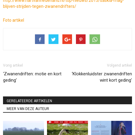
http://www.hartvannederland.nl/top-nieuws/2015/saskia-mag-
blijven-strijden-tegen-zwanendrifters/
Foto artikel
Vorig artikel
Volgend artikel
‘Zwanendriften: motie en kort
‘Klokkenluidster zwanendriften
geding’
wint kort geding’
GERELATEERDE ARTIKELEN
MEER VAN DEZE AUTEUR