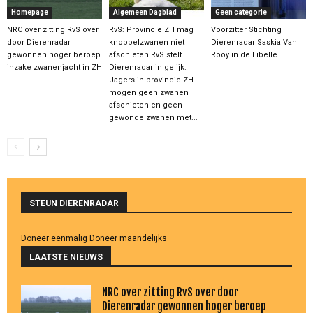
Homepage
Algemeen Dagblad
Geen categorie
NRC over zitting RvS over
RvS: Provincie ZH mag
Voorzitter Stichting
door Dierenradar
knobbelzwanen niet
Dierenradar Saskia Van
gewonnen hoger beroep
afschieten!RvS stelt
Rooy in de Libelle
inzake zwanenjacht in ZH
Dierenradar in gelijk:
Jagers in provincie ZH
mogen geen zwanen
afschieten en geen
gewonde zwanen met...
STEUN DIERENRADAR
Doneer eenmalig
Doneer maandelijks
LAATSTE NIEUWS
NRC over zitting RvS over door
Dierenradar gewonnen hoger beroep