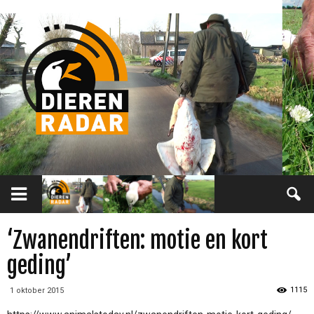
‘Zwanendriften: motie en kort
geding’
1115
1 oktober 2015