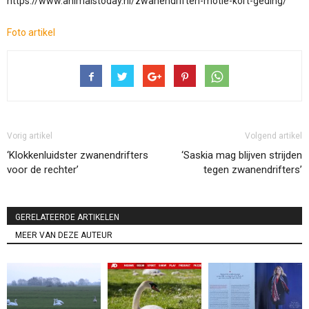
https://www.animalstoday.nl/zwanendriften-motie-kort-geding/
Foto artikel
Vorig artikel
Volgend artikel
‘Klokkenluidster zwanendrifters
‘Saskia mag blijven strijden
voor de rechter’
tegen zwanendrifters’
GERELATEERDE ARTIKELEN
MEER VAN DEZE AUTEUR