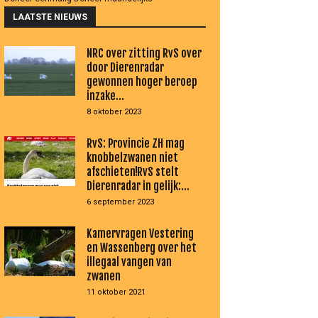
LAATSTE NIEUWS
NRC over zitting RvS over
door Dierenradar
gewonnen hoger beroep
inzake...
8 oktober 2023
RvS: Provincie ZH mag
knobbelzwanen niet
afschieten!RvS stelt
Dierenradar in gelijk:...
6 september 2023
Kamervragen Vestering
en Wassenberg over het
illegaal vangen van
zwanen
11 oktober 2021