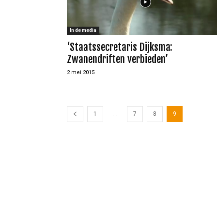
In de media
‘Staatssecretaris Dijksma:
Zwanendriften verbieden’
2 mei 2015
...
1
7
8
9