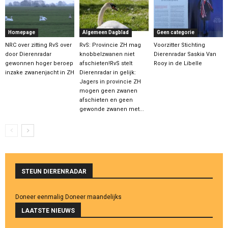
Homepage
Algemeen Dagblad
Geen categorie
NRC over zitting RvS over
RvS: Provincie ZH mag
Voorzitter Stichting
door Dierenradar
knobbelzwanen niet
Dierenradar Saskia Van
gewonnen hoger beroep
afschieten!RvS stelt
Rooy in de Libelle
inzake zwanenjacht in ZH
Dierenradar in gelijk:
Jagers in provincie ZH
mogen geen zwanen
afschieten en geen
gewonde zwanen met...
STEUN DIERENRADAR
Doneer eenmalig
Doneer maandelijks
LAATSTE NIEUWS