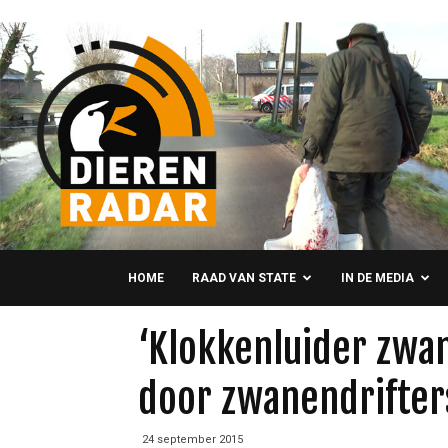
HOME
RAAD VAN STATE
IN DE MEDIA
‘Klokkenluider zwa
door zwanendrifter
24 september 2015