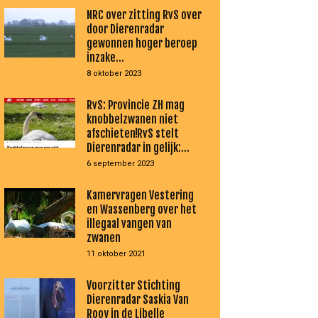
NRC over zitting RvS over
door Dierenradar
gewonnen hoger beroep
inzake...
8 oktober 2023
RvS: Provincie ZH mag
knobbelzwanen niet
afschieten!RvS stelt
Dierenradar in gelijk:...
6 september 2023
Kamervragen Vestering
en Wassenberg over het
illegaal vangen van
zwanen
11 oktober 2021
Voorzitter Stichting
Dierenradar Saskia Van
Rooy in de Libelle