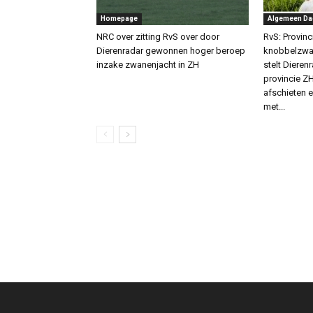
Homepage
Algemeen Da
NRC over zitting RvS over door
RvS: Provin
Dierenradar gewonnen hoger beroep
knobbelzwan
inzake zwanenjacht in ZH
stelt Dierenr
provincie 
afschieten
met...