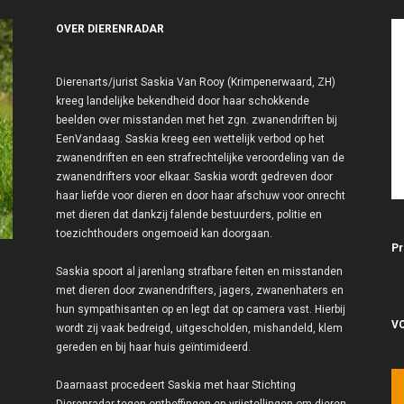
OVER DIERENRADAR
Dierenarts/jurist Saskia Van Rooy (Krimpenerwaard, ZH)
kreeg landelijke bekendheid door haar schokkende
beelden over misstanden met het zgn. zwanendriften bij
EenVandaag. Saskia kreeg een wettelijk verbod op het
zwanendriften en een strafrechtelijke veroordeling van de
zwanendrifters voor elkaar. Saskia wordt gedreven door
haar liefde voor dieren en door haar afschuw voor onrecht
met dieren dat dankzij falende bestuurders, politie en
toezichthouders ongemoeid kan doorgaan.
Pr
Saskia spoort al jarenlang strafbare feiten en misstanden
met dieren door zwanendrifters, jagers, zwanenhaters en
hun sympathisanten op en legt dat op camera vast. Hierbij
V
wordt zij vaak bedreigd, uitgescholden, mishandeld, klem
gereden en bij haar huis geïntimideerd.
Daarnaast procedeert Saskia met haar Stichting