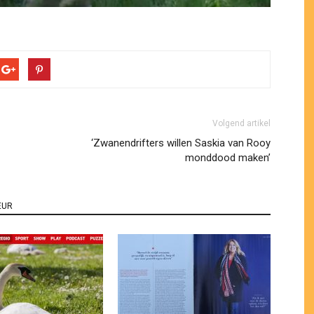
Volgend artikel
‘Zwanendrifters willen Saskia van Rooy
monddood maken’
EUR