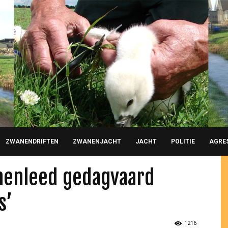
ZWANENDRIFTEN
ZWANENJACHT
JACHT
POLITIE
AGRE
nenleed gedagvaard
s’
1216