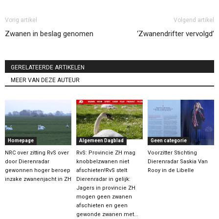
Vorig artikel
Volgend artikel
Zwanen in beslag genomen
‘Zwanendrifter vervolgd’
GERELATEERDE ARTIKELEN
MEER VAN DEZE AUTEUR
Homepage
Algemeen Dagblad
Geen categorie
NRC over zitting RvS over
RvS: Provincie ZH mag
Voorzitter Stichting
door Dierenradar
knobbelzwanen niet
Dierenradar Saskia Van
gewonnen hoger beroep
afschieten!RvS stelt
Rooy in de Libelle
inzake zwanenjacht in ZH
Dierenradar in gelijk:
Jagers in provincie ZH
mogen geen zwanen
afschieten en geen
gewonde zwanen met...