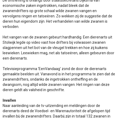
De ontheffing is onlangs door staatssecretaris Dijksma van
economische zaken ingetrokken, nadat bleek dat de
zwanendrifters op grote schaal wilde zwanen vangen en
vervolgens ringen en tatoeëren. Zo wekken zij de suggestie dat de
dieren hun eigendom zijn. Het verhandelen van wilde zwanen is
verboden.
Het vangen van de zwanen gebeurt hardhandig. Een dierenarts uit
Stolwijk legde op video vast hoe drifters bij volwassen zwanen
slagpennen uit het bot van de vleugel trekken en hoe zij kuikens
leewieken. Leewieken mag, net als tatoeëren, alleen gebeuren door
een dierenarts.
Televisieprogramma ‘EenVandaag’ zond de door de dierenarts
gemaakte beelden uit. Vanavond is in het programma te zien dat de
zwanendrifters, ondanks de ingetrokken ontheffing en de
dwangsom, nog altijd wilde zwanen vangen. Het ringen van deze
dieren geldt als valsheid in geschrifte.
Invallen
Naar aanleiding van de tv-uitzending en meldingen door de
dierenarts deed de Voedsel- en Warenautoriteit de afgelopen tijd
invallen bij de zwanendrifters. Daarbij zijn in totaal 132 zwanen in