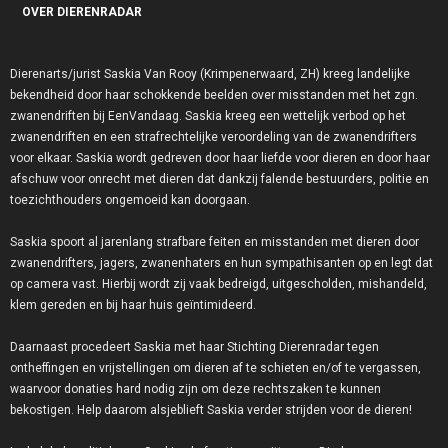
OVER DIERENRADAR
Dierenarts/jurist Saskia Van Rooy (Krimpenerwaard, ZH) kreeg landelijke
bekendheid door haar schokkende beelden over misstanden met het zgn.
zwanendriften bij EenVandaag. Saskia kreeg een wettelijk verbod op het
zwanendriften en een strafrechtelijke veroordeling van de zwanendrifters
voor elkaar. Saskia wordt gedreven door haar liefde voor dieren en door haar
afschuw voor onrecht met dieren dat dankzij falende bestuurders, politie en
toezichthouders ongemoeid kan doorgaan.
Saskia spoort al jarenlang strafbare feiten en misstanden met dieren door
zwanendrifters, jagers, zwanenhaters en hun sympathisanten op en legt dat
op camera vast. Hierbij wordt zij vaak bedreigd, uitgescholden, mishandeld,
klem gereden en bij haar huis geïntimideerd.
Daarnaast procedeert Saskia met haar Stichting Dierenradar tegen
ontheffingen en vrijstellingen om dieren af te schieten en/of te vergassen,
waarvoor donaties hard nodig zijn om deze rechtszaken te kunnen
bekostigen. Help daarom alsjeblieft Saskia verder strijden voor de dieren!