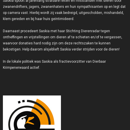
Saskia spoort al jarenlang strafbare feiten en misstanden met dieren door
zwanendrifters, jagers, zwanenhaters en hun sympathisanten op en legt dat
op camera vast. Hierbij wordt zij vaak bedreigd, uitgescholden, mishandeld,
klem gereden en bij haar huis geïntimideerd.
Daarnaast procedeert Saskia met haar Stichting Dierenradar tegen
ontheffingen en vrijstellingen om dieren af te schieten en/of te vergassen,
waarvoor donaties hard nodig zijn om deze rechtszaken te kunnen
bekostigen. Help daarom alsjeblieft Saskia verder strijden voor de dieren!
In de lokale politiek was Saskia als fractievoorzitter van Dierbaar
Krimpenerwaard actief.