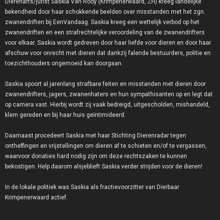
Dierenarts/jurist Saskia Van Rooy (Krimpenerwaard, ZH) kreeg landelijke
bekendheid door haar schokkende beelden over misstanden met het zgn.
zwanendriften bij EenVandaag. Saskia kreeg een wettelijk verbod op het
zwanendriften en een strafrechtelijke veroordeling van de zwanendrifters
voor elkaar. Saskia wordt gedreven door haar liefde voor dieren en door haar
afschuw voor onrecht met dieren dat dankzij falende bestuurders, politie en
toezichthouders ongemoeid kan doorgaan.
Saskia spoort al jarenlang strafbare feiten en misstanden met dieren door
zwanendrifters, jagers, zwanenhaters en hun sympathisanten op en legt dat
op camera vast. Hierbij wordt zij vaak bedreigd, uitgescholden, mishandeld,
klem gereden en bij haar huis geïntimideerd.
Daarnaast procedeert Saskia met haar Stichting Dierenradar tegen
ontheffingen en vrijstellingen om dieren af te schieten en/of te vergassen,
waarvoor donaties hard nodig zijn om deze rechtszaken te kunnen
bekostigen. Help daarom alsjeblieft Saskia verder strijden voor de dieren!
In de lokale politiek was Saskia als fractievoorzitter van Dierbaar
Krimpenerwaard actief.