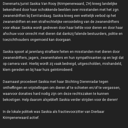
Dierenarts/jurist Saskia Van Rooy (Krimpenerwaard, ZH) kreeg landelijke
bekendheid door haar schokkende beelden over misstanden met het zgn.
zwanendriften bij EenVandaag. Saskia kreeg een wettelijk verbod op het
zwanendriften en een strafrechtelijke veroordeling van de zwanendrifters
voor elkaar. Saskia wordt gedreven door haar liefde voor dieren en door haar
afschuw voor onrecht met dieren dat dankzij falende bestuurders, politie en
toezichthouders ongemoeid kan doorgaan.
Saskia spoort al jarenlang strafbare feiten en misstanden met dieren door
zwanendrifters, jagers, zwanenhaters en hun sympathisanten op en legt dat
op camera vast. Hierbij wordt zij vaak bedreigd, uitgescholden, mishandeld,
klem gereden en bij haar huis geïntimideerd.
Daarnaast procedeert Saskia met haar Stichting Dierenradar tegen
ontheffingen en vrijstellingen om dieren af te schieten en/of te vergassen,
waarvoor donaties hard nodig zijn om deze rechtszaken te kunnen
bekostigen. Help daarom alsjeblieft Saskia verder strijden voor de dieren!
In de lokale politiek was Saskia als fractievoorzitter van Dierbaar
Krimpenerwaard actief.